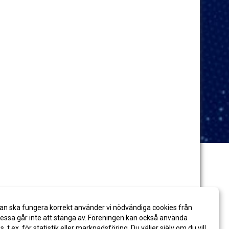
an ska fungera korrekt använder vi nödvändiga cookies från
ssa går inte att stänga av. Föreningen kan också använda
es, t.ex. för statistik eller marknadsföring. Du väljer själv om du vill