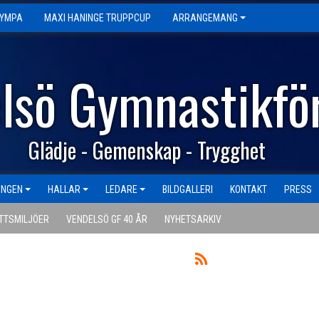
GYMPA
MAXI HANINGE TRUPPCUP
ARRANGEMANG
lsö Gymnastikfö
Glädje - Gemenskap - Trygghet
INGEN
HALLAR
LEDARE
BILDGALLERI
KONTAKT
PRESS
TTSMILJÖER
VENDELSÖ GF 40 ÅR
NYHETSARKIV