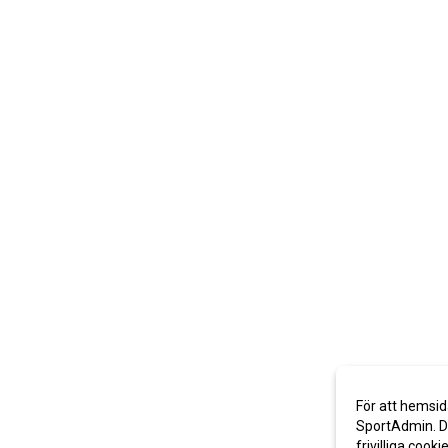
För att hemsid
SportAdmin. De
frivilliga cooki