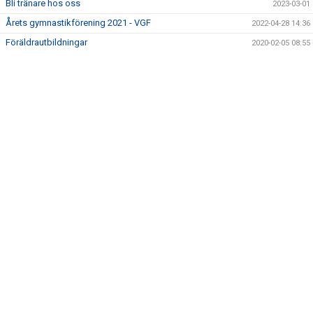
Bli tränare hos oss
2023-03-01
ÅRETS VGF-ARE
Årets gymnastikförening 2021 - VGF
2022-04-28 14:36
TRYGGA IDROTTSMILJÖER
Föräldrautbildningar
2020-02-05 08:55
VENDELSÖ GF 40 ÅR
NYHETSARKIV
HALLAR
LEDARE
BILDGALLERI
KONTAKT
PRESS