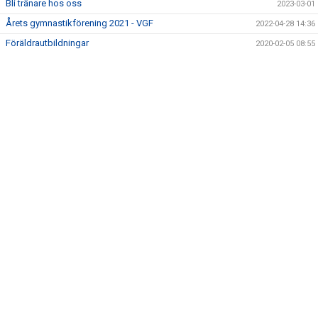
Bli tränare hos oss
2023-03-01
ÅRETS VGF-ARE
Årets gymnastikförening 2021 - VGF
2022-04-28 14:36
TRYGGA IDROTTSMILJÖER
Föräldrautbildningar
2020-02-05 08:55
VENDELSÖ GF 40 ÅR
NYHETSARKIV
HALLAR
LEDARE
BILDGALLERI
KONTAKT
PRESS