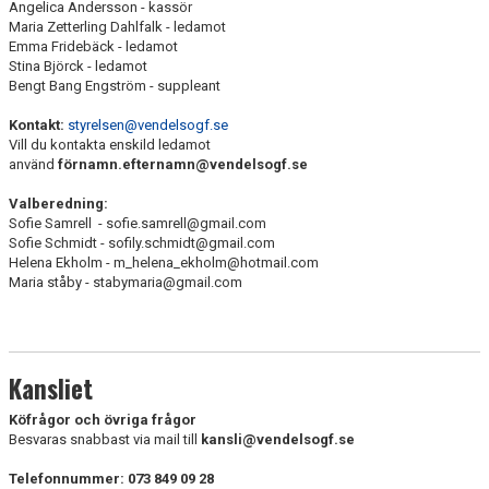
Angelica Andersson - kassör
ÅRETS VGF-ARE
Maria Zetterling Dahlfalk - ledamot
Emma Fridebäck - ledamot
TRYGGA IDROTTSMILJÖER
Stina Björck - ledamot
Bengt Bang Engström - suppleant
VENDELSÖ GF 40 ÅR
Kontakt:
styrelsen@vendelsogf.se
Vill du kontakta enskild ledamot
NYHETSARKIV
använd
förnamn.efternamn@vendelsogf.se
Valberedning:
HALLAR
Sofie Samrell - sofie.samrell@gmail.com
Sofie Schmidt - sofily.schmidt@gmail.com
LEDARE
Helena Ekholm - m_helena_ekholm@hotmail.com
Maria ståby - stabymaria@gmail.com
BILDGALLERI
KONTAKT
Kansliet
PRESS
Köfrågor och övriga frågor
Besvaras snabbast via mail till
kansli@vendelsogf.se
Telefonnummer: 073 849 09 28