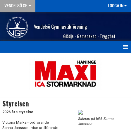
VENDELSÖ GF
LOGGA IN
Vendelsö Gymnastikförening
Glädje - Gemenskap - Trygghet
STARTSIDA
VAD KOSTAR DET?
MEDLEMSSKAP
FÖRENINGEN
Styrelsen
VERKSAMHET
2026 års styrelse
Saknas på bild: Sanna
Victoria Marks - ordförande
ÅRSMÖTE
Jansson
Sanna Jansson - vice ordförande