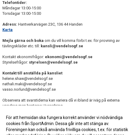
Telefontider:
Måndagar 13:00-15:00
Torsdagar 13:00-15:00
Adress:
Hantverkarvägen 23C, 136 44 Handen
Karta
Mejla gärna och boka
om du vill komma förbi t.ex. för provning av
tävlingskläder etc. till:
kansli@vendelsogf.se
Kontakt ekonomifrågor:
ekonomi@vendelsogf.se
Styrelsefrågor:
styrelsen@vendelsogf.se
Kontakt till anställda på kansliet
helene.shaw@vendelsogf.se
nathali.maki@vendelsogf.se
vasso.norlund@vendelsogf.se
Observera att svarstiderna kan variera då vi ibland är iväg på externa
uppdrag men hanteras i turordning.
För att hemsidan ska fungera korrekt använder vi nödvändiga
cookies från SportAdmin. Dessa går inte att stänga av.
Föreningen kan också använda frivilliga cookies, t.ex. för statistik