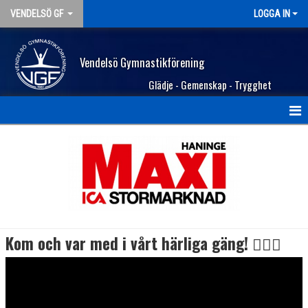
VENDELSÖ GF
LOGGA IN
Vendelsö Gymnastikförening
Glädje - Gemenskap - Trygghet
STARTSIDA
VAD KOSTAR DET?
MEDLEMSSKAP
FÖRENINGEN
Kom och var med i vårt härliga gäng! 🤸🏻‍♂️
HALLAR
LEDARE