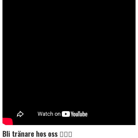
BLI LEDARE HOS OSS
BILDGALLERI
KONTAKT
PRESS
Bli tränare hos oss 🤸🏻‍♂️