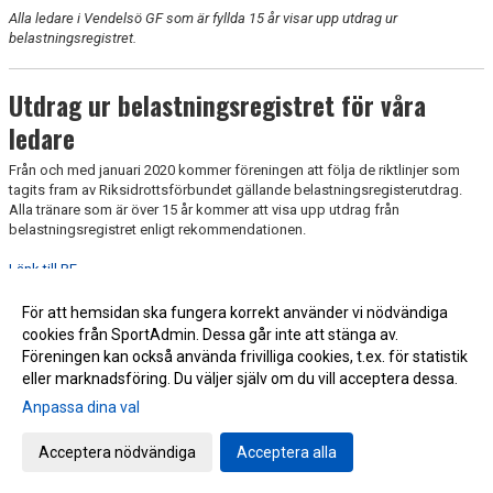
Alla ledare i Vendelsö GF som är fyllda 15 år visar upp utdrag ur
belastningsregistret.
Utdrag ur belastningsregistret för våra
ledare
Från och med januari 2020 kommer föreningen att följa de riktlinjer som
tagits fram av Riksidrottsförbundet gällande belastningsregisterutdrag.
Alla tränare som är över 15 år kommer att visa upp utdrag från
belastningsregistret enligt rekommendationen.
Länk till RF
Läs mer om "Skapa trygga idrottsmiljöer"
För att hemsidan ska fungera korrekt använder vi nödvändiga
Beställa registerutdrag, länk
cookies från SportAdmin. Dessa går inte att stänga av.
Föreningen kan också använda frivilliga cookies, t.ex. för statistik
eller marknadsföring. Du väljer själv om du vill acceptera dessa.
Anpassa dina val
Cookie-inställningar
Gå till Webbversion
Acceptera nödvändiga
Acceptera alla