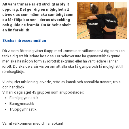
Att vara tränare är ett otroligt ärofyllt
uppdrag. Det ger dig en möjlighet att
utvecklas som människa samtidigt som
du får följa barnen i deras utveckling
och guida de framåt. Du är helt enkelt
en fin förebild!
Skicka intresseanmälan
Då vi som förening växer ikapp med kommunen välkomnar vi dig som kan
tänka dig att bli ledare hos oss. Du behöver inte ha gymnastikbakgrund
men ska ha någon form av idrottsbakgrund eller ha varit ledare i annan
idrott. Du ska dela vår vision om att alla ska få gympa och få möjlighet till
rörelseglädje.
Vi erbjuder utbildning, arvode, stöd av kansli och anställda tränare, tröja
och handbok.
Vi har i dagsläget 45 grupper som är uppdelade i:
Familjegymnastik
Barngymnastik
Truppgymnastik
Varmt välkommen med din ansökan!